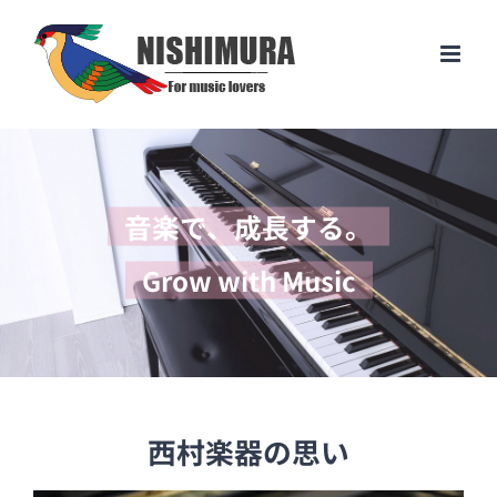
Skip
to
content
音楽で、成長する。
Grow with Music
西村楽器の思い