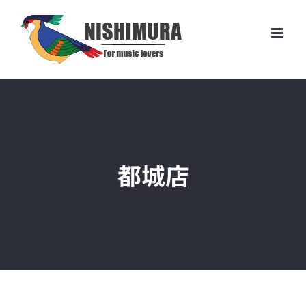
Skip
to
content
都城店