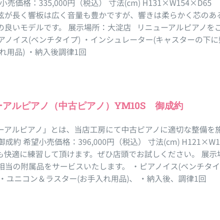
望小売価格：335,000円（税込） 寸法(cm) H131×W154×D
弦が長く響板は広く音量も豊かですが、響きは柔らかく芯のあ
の良いモデルです。 展示場所：大淀店 リニューアルピアノをご
ピアノイス(ベンチタイプ) ・インシュレーター(キャスターの下
れ用品) ・納入後調律1回
ーアルピアノ（中古ピアノ）YM10S 御成約
ーアルピアノ」とは、当店工房にて中古ピアノに適切な整備を施
 御成約 希望小売価格：396,000円（税込） 寸法(cm) H121
も快適に練習して頂けます。ぜひ店頭でお試しください。 展示
0円相当の附属品をサービスいたします。 ・ピアノイス(ベンチタ
 ・ユニコン＆ラスター(お手入れ用品)、 ・納入後、調律1回