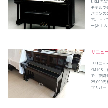
U3M 希
モデルで
バランス
す。 ・
ー(お手入
リニュ
「リニュ
YM10S
で、夜間
25,00
プカバー