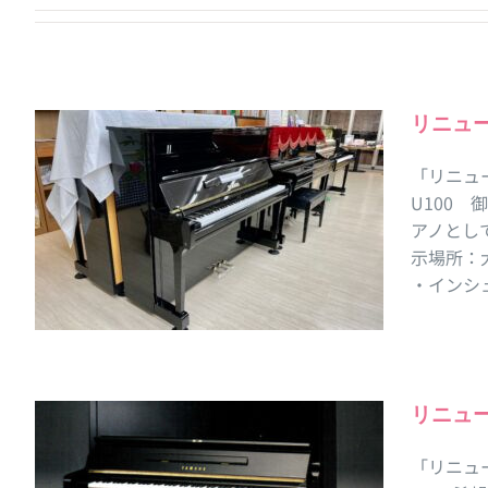
リニュ
「リニュ
U100 
アノとし
示場所：
・インシ
リニュ
「リニュ