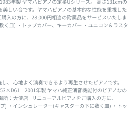
65 1983年製 ヤマハピアノの定番Uシリーズ。 高さ131cmの
る美しい音です。ヤマハピアノの基本的な性能を重視した
購入の方に、28,000円相当の附属品をサービスいたしま
に敷く皿) ・トップカバー、キーカバー ・ユニコン＆ラスタ
し、 心地よく演奏できるよう再生させたピアノです。
×W153×D61 2001年製 ヤマハ純正消音機能付のピアノなの
場所：大淀店 リニューアルピアノをご購入の方に、
イプ) ・インシュレーター(キャスターの下に敷く皿) ・トッ