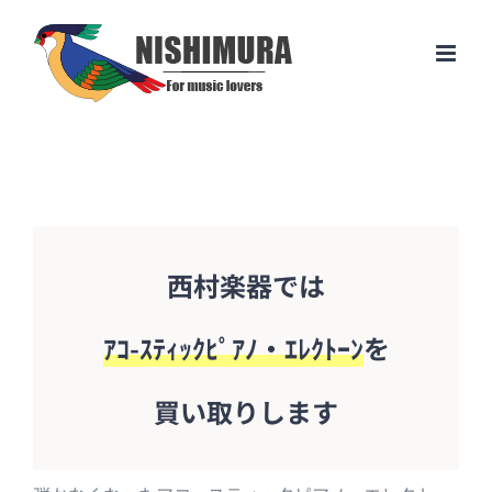
Skip
to
content
西村楽器では
ｱｺ-ｽﾃｨｯｸﾋﾟｱﾉ・ｴﾚｸﾄｰﾝ
を
買い取りします