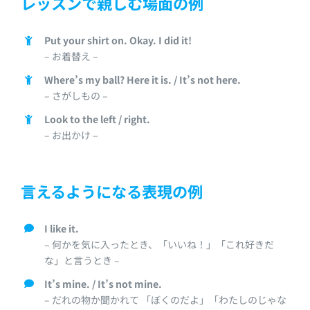
レッスンで親しむ場面の例
Put your shirt on. Okay. I did it!
– お着替え –
Where’s my ball? Here it is. / It’s not here.
– さがしもの –
Look to the left / right.
– お出かけ –
言えるようになる表現の例
I like it.
– 何かを気に入ったとき、「いいね！」「これ好きだ
な」と言うとき –
It’s mine. / It’s not mine.
– だれの物か聞かれて 「ぼくのだよ」「わたしのじゃな