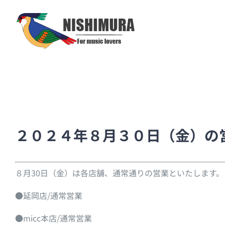
Skip
to
content
２０２４年８月３０日（金）の
８月30日（金）は各店舗、通常通りの営業といたします。
●延岡店/通常営業
●micc本店/通常営業